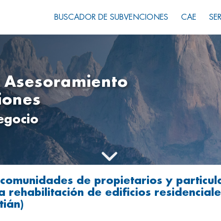
BUSCADOR DE SUBVENCIONES
CAE
SE
y Asesoramiento
iones
egocio
comunidades de propietarios y particul
 rehabilitación de edificios residencial
tián)