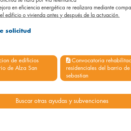
olicitud se hará por vía telemática
ejora en eficiencia energética re realizara mediante comp
el edificio o vivienda antes y después de la actuación.
e solicitud
cion de edificios
Convocatoria rehabilitac
rrio de Alza San
residenciales del barrio d
sebastian
Buscar otras ayudas y subvenciones