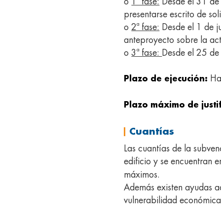
o
1ª fase:
Desde el 31 de 
presentarse escrito de so
o
2ª fase:
Desde el 1 de j
anteproyecto sobre la act
o
3ª fase:
Desde el 25 de
Ha
Plazo de ejecución:
Plazo máximo de justi
Cuantías
Las cuantías de la subven
edificio y se encuentran e
máximos.
Además existen ayudas ad
vulnerabilidad económica