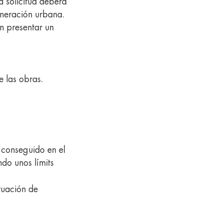
 solicitud deberá
eneración urbana.
n presentar un
e las obras.
 conseguido en el
do unos límits
tuación de