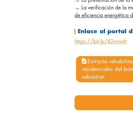
→ La presentación de la s
→ La verificación de la m
de eficiencia energética d
Enlace al portal d
https://bit.ly/42vrm4t
Extracto rehabilita
residenciales del ba
sebastian