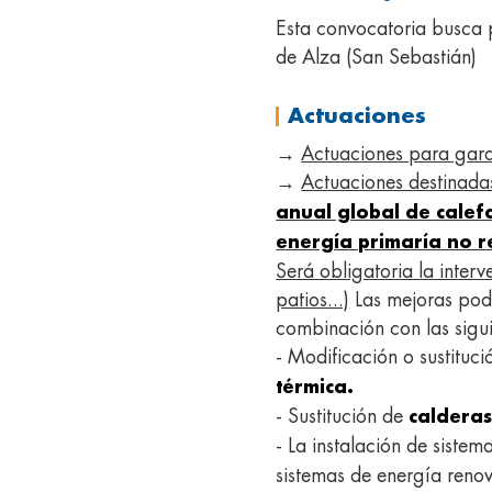
Esta convocatoria busca p
de Alza (San Sebastián)
Actuaciones
→
Actuaciones para garan
→
Actuaciones destinada
anual global de calef
energía primaría no 
Será obligatoria la interv
patios...)
Las mejoras podr
combinación con las sigui
- Modificación o sustituc
térmica.
- Sustitución de
calderas
- La instalación de siste
sistemas de energía reno