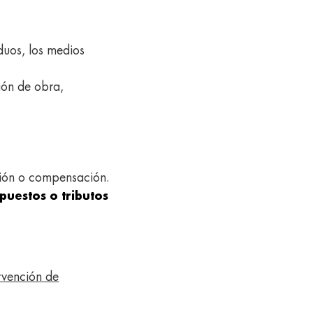
iduos, los medios
ción de obra,
ación o compensación.
mpuestos o tributos
rvención de