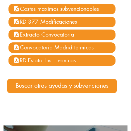
Costes maximos subvencionables
RD 377 Modificaciones
Extracto Convocatoria
Convocatoria Madrid termicas
RD Estatal Inst. termicas
Buscar otras ayudas y subvenciones